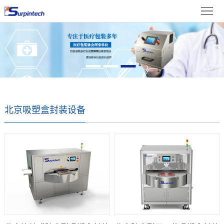
首
体
页
关
中
于
新
文
我
闻
产
们
资
品
成
北京吸塑盒封装设备
讯
展
果
在
示
展
线
联
示
留
系
言
我
们