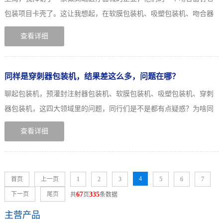
包装项目卡壳了。这让我想起，在软膜包装机、吸塑包装机、吻合器
钉仓包装机、预灌封注射器包装机这些领域，...
查看详细
同样是穿刺器包装机，结果差这么多，问题在哪？
聊起包装机，预灌封注射器包装机、软膜包装机、吸塑包装机、穿刺
器包装机，这四大领域里的问题，同行们是不是都有点疑惑？为啥同
是做包装，有的厂家的穿刺器包装机效率高、...
查看详细
4
首页
上一页
1
2
3
5
6
7
下一页
尾页
67
335
共
页
条数据
主营产品