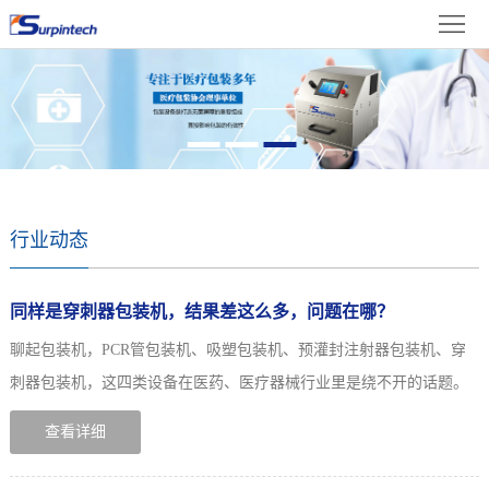
首
体
页
关
中
于
新
文
我
闻
产
们
资
品
成
行业动态
讯
展
果
在
同样是穿刺器包装机，结果差这么多，问题在哪？
示
展
线
联
聊起包装机，PCR管包装机、吸塑包装机、预灌封注射器包装机、穿
示
留
系
刺器包装机，这四类设备在医药、医疗器械行业里是绕不开的话题。
每个厂家的产品，从外观到性能，好像都差...
言
我
查看详细
们