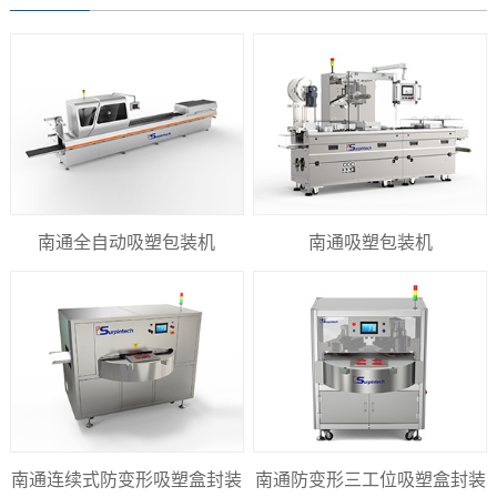
南通全自动吸塑包装机
南通吸塑包装机
南通连续式防变形吸塑盒封装
南通防变形三工位吸塑盒封装