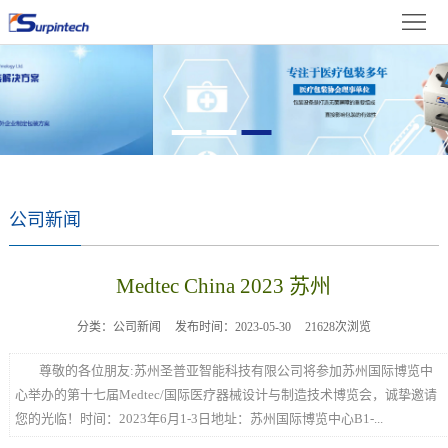
首
体
页
关
中
于
新
文
我
闻
产
们
资
品
成
公司新闻
讯
展
果
在
Medtec China 2023 苏州
示
展
线
联
分类：公司新闻
发布时间：2023-05-30
21628次浏览
示
留
系
尊敬的各位朋友:苏州圣普亚智能科技有限公司将参加苏州国际博览中
言
我
心举办的第十七届Medtec/国际医疗器械设计与制造技术博览会，诚挚邀请
您的光临！时间：2023年6月1-3日地址：苏州国际博览中心B1-...
们