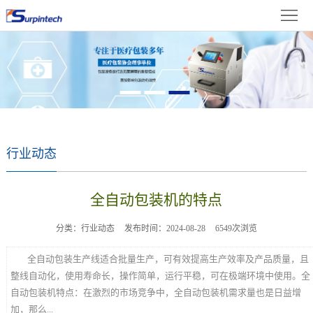
首
体
页
关
中
于
新
文
我
闻
产
们
资
品
成
行业动态
讯
展
果
在
全自动包装机的特点
示
展
线
联
分类：行业动态
发布时间：2024-08-28
6549次浏览
示
留
系
全自动包装生产线适合批量生产，可有效提高生产效率及产品质量，且
言
我
整线自动化，使用寿命长，操作简单，运行平稳，可在极端环境中使用。全
自动包装机特点：在激烈的市场竞争中，全自动包装机需求量也是日益增
们
加，那么...