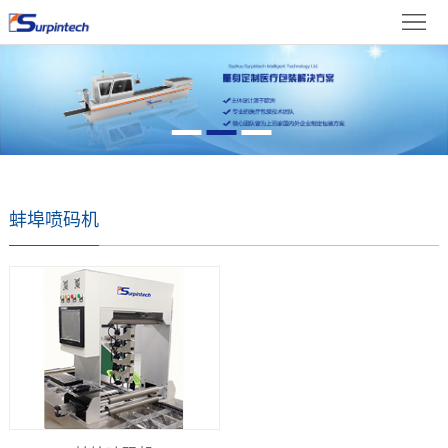
首
体
页
关
中
于
新
文
我
闻
产
们
资
品
成
蚌埠喷码机
讯
展
果
在
示
展
线
联
示
留
系
言
我
们