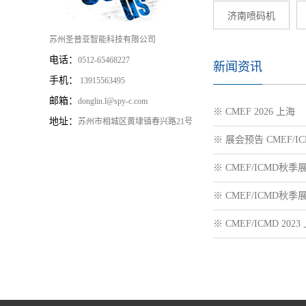
济南喷码机
苏州圣普亚智能科技有限公司
电话：
0512-65468227
新闻资讯
手机：
13915563495
邮箱：
donglin.l@spy-c.com
※ CMEF 2026 上海
地址：
苏州市相城区黄埭镇春兴路21号
※ 展会预告 CMEF/IC
※ CMEF/ICMD秋季展
※ CMEF/ICMD秋季展
※ CMEF/ICMD 2023