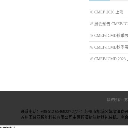
※ CMEF 2026 上海
※ 展会预告 CMEF/IC
※ CMEF/ICMD秋季展
※ CMEF/ICMD秋季展
※ CMEF/ICMD 2023
版权所有：苏
联系电话：+86 512 65468227 地址：苏州市相城区黄埭镇春
苏州圣普亚智能科技有限公司主营
预灌封注射器包装机
，
吻