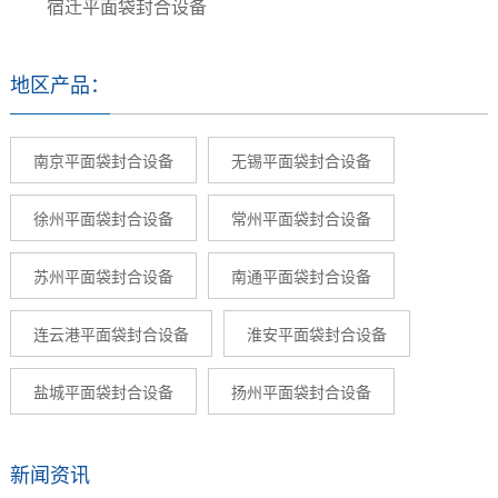
宿迁平面袋封合设备
地区产品：
南京平面袋封合设备
无锡平面袋封合设备
徐州平面袋封合设备
常州平面袋封合设备
苏州平面袋封合设备
南通平面袋封合设备
连云港平面袋封合设备
淮安平面袋封合设备
盐城平面袋封合设备
扬州平面袋封合设备
新闻资讯