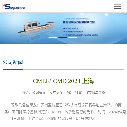
首
体
页
关
中
于
新
文
我
闻
产
们
资
品
成
公司新闻
讯
展
果
在
CMEF/ICMD 2024 上海
示
展
线
联
分类：公司新闻
发布时间：2024-04-02
17749次浏览
示
留
系
尊敬的各位朋友：苏州圣普亚智能科技有限公司将参加上海举办的第89
言
我
届中国国际医疗器械博览会(CMEF)，诚挚邀请您的光临！时间：2024年4月
11-14日地址：上海会展中心我们的展位号：8.1号馆ZB4...
们