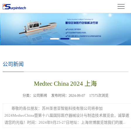
首
体
页
关
中
于
新
文
我
闻
产
们
资
品
成
公司新闻
讯
展
果
在
Medtec China 2024 上海
示
展
线
联
分类：公司新闻
发布时间：2024-09-07
17575次浏览
示
留
系
尊敬的各位朋友：苏州圣普亚智能科技有限公司将参加
言
我
2024MedtecChina暨第十八届国际医疗器械设计与制造技术展览会，诚挚邀
请您的光临！时间：2024年9月25-27日地址：上海世博展览馆我们的展...
们