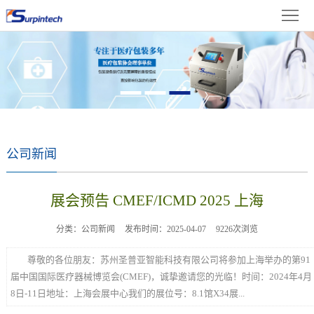
首
体
页
关
中
于
新
文
我
闻
产
们
资
品
成
公司新闻
讯
展
果
在
展会预告 CMEF/ICMD 2025 上海
示
展
线
联
分类：公司新闻
发布时间：2025-04-07
9226次浏览
示
留
系
尊敬的各位朋友：苏州圣普亚智能科技有限公司将参加上海举办的第91
言
我
届中国国际医疗器械博览会(CMEF)，诚挚邀请您的光临！时间：2024年4月
8日-11日地址：上海会展中心我们的展位号：8.1馆X34展...
们