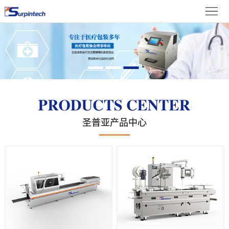
首
体
页
关
中
于
新
文
我
闻
产
们
资
品
成
圣普亚产品中心
讯
展
果
在
示
展
线
联
示
留
系
言
我
们