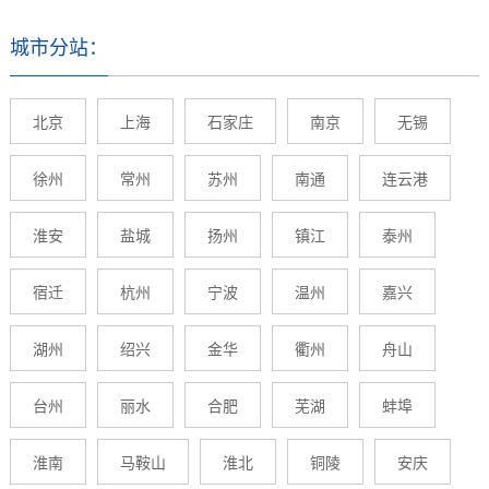
城市分站：
北京
上海
石家庄
南京
无锡
徐州
常州
苏州
南通
连云港
淮安
盐城
扬州
镇江
泰州
宿迁
杭州
宁波
温州
嘉兴
湖州
绍兴
金华
衢州
舟山
台州
丽水
合肥
芜湖
蚌埠
淮南
马鞍山
淮北
铜陵
安庆