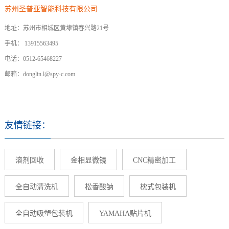
苏州圣普亚智能科技有限公司
地址：苏州市相城区黄埭镇春兴路21号
手机： 13915563495
电话：0512-65468227
邮箱：donglin.l@spy-c.com
友情链接：
溶剂回收
金相显微镜
CNC精密加工
全自动清洗机
松香酸钠
枕式包装机
全自动吸塑包装机
YAMAHA贴片机